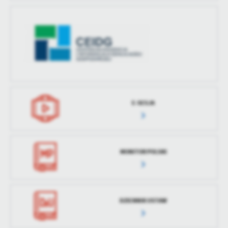
treści w postaci wiadomości, ofert, komunikatów mediów
społecznościowych.
E-SESJA
MONITOR POLSKI
DZIENNIK USTAW