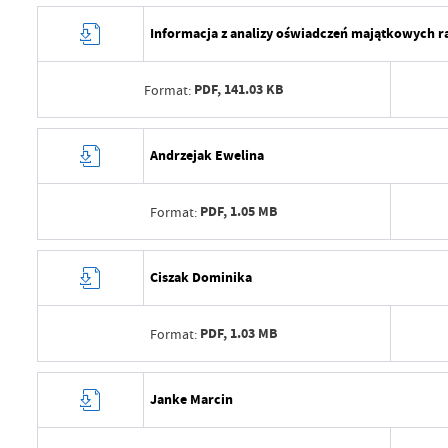
Informacja z analizy oświadczeń majątkowych r
PDF,
141.03 KB
Format:
Data wytworzenia
2025
Andrzejak Ewelina
Wytworzył
Mate
PDF,
1.05 MB
Format:
Data opublikowania
2025
Opublikował
Mate
Data wytworzenia
2025
Ciszak Dominika
Data ostatniej aktualizacji
2025
Wytworzył
Mate
Ostatnio zaktualizował
Mate
PDF,
1.03 MB
Format:
Data opublikowania
2025
Opublikował
Mate
Data wytworzenia
2025
Janke Marcin
Data ostatniej aktualizacji
2025
Wytworzył
Mate