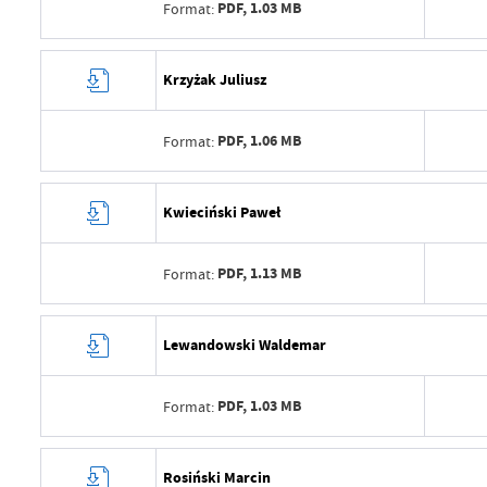
Ostatnio zaktualizował
Mate
PDF,
1.03 MB
Format:
Data opublikowania
2025
Opublikował
Mate
Data wytworzenia
2025
Krzyżak Juliusz
Data ostatniej aktualizacji
2025
Wytworzył
Mate
Ostatnio zaktualizował
Mate
PDF,
1.06 MB
Format:
Data opublikowania
2025
Opublikował
Mate
Data wytworzenia
2025
Kwieciński Paweł
Data ostatniej aktualizacji
2025
Wytworzył
Mate
Ostatnio zaktualizował
Mate
PDF,
1.13 MB
Format:
Data opublikowania
2025
Opublikował
Mate
Data wytworzenia
2025
Lewandowski Waldemar
Data ostatniej aktualizacji
2025
Wytworzył
Mate
Ostatnio zaktualizował
Mate
PDF,
1.03 MB
Format:
Data opublikowania
2025
Opublikował
Mate
Data wytworzenia
2025
Rosiński Marcin