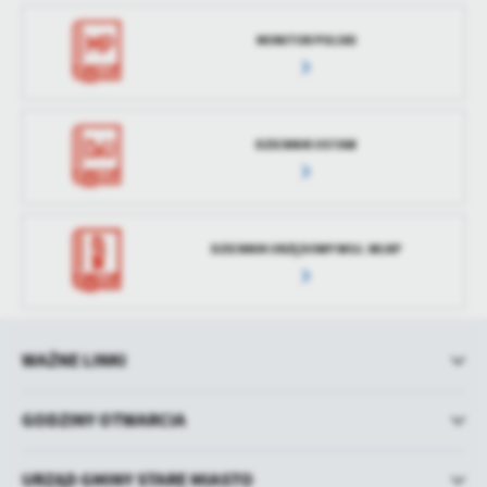
MONITOR POLSKI
DZIENNIK USTAW
DZIENNIK URZĘDOWY WOJ. WLKP
WAŻNE LINKI
GODZINY OTWARCIA
URZĄD GMINY STARE MIASTO