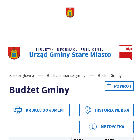
BIULETYN INFORMACJI PUBLICZNEJ
Urząd Gminy Stare Miasto
Strona główna
Budżet i finanse gminy
Budżet Gminy
POWRÓT
Budżet Gminy
DRUKUJ DOKUMENT
HISTORIA WERSJI
METRYCZKA
Data wytworzenia
2025-01-08 08:59:22