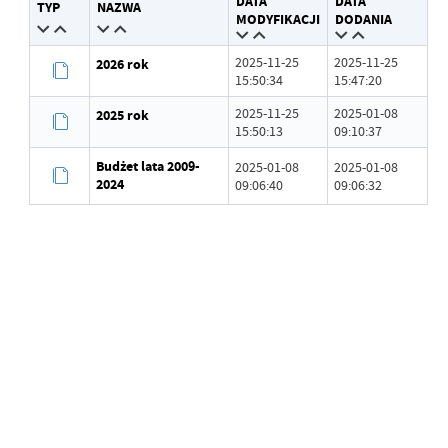
DATA
DATA
TYP
NAZWA
Wytworzył
Luiza Kędracka
MODYFIKACJI
DODANIA
Data opublikowania
2025-01-08 09:07:11
2025-11-25
2025-11-25
2026 rok
15:50:34
15:47:20
Opublikował
Luiza Kędracka
2025-11-25
2025-01-08
2025 rok
15:50:13
09:10:37
Data ostatniej
Brak modyfikacji
aktualizacji
Budżet lata 2009-
2025-01-08
2025-01-08
2024
09:06:40
09:06:32
Ostatnio zaktualizował
-