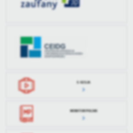
treści w postaci wiadomości, ofert, komunikatów mediów
społecznościowych.
E-SESJA
MONITOR POLSKI