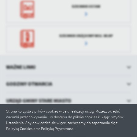
DZIENNIK USTAW
DZIENNIK URZĘDOWY WOJ. WLKP
WAŻNE LINKI
GODZINY OTWARCIA
URZĄD GMINY STARE MIASTO
Strona korzysta z plików cookies w celu realizacji usług. Możesz określić
warunki przechowywania lub dostępu do plików cookies klikając przycisk
Ustawienia. Aby dowiedzieć się więcej zachęcamy do zapoznania się z
Polityką Cookies oraz Polityką Prywatności.